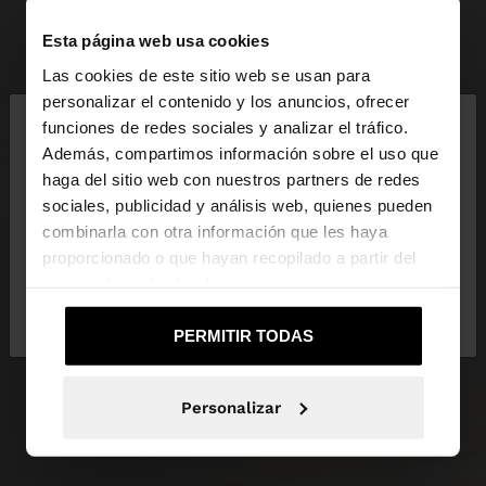
Esta página web usa cookies
Las cookies de este sitio web se usan para
×
personalizar el contenido y los anuncios, ofrecer
hola
funciones de redes sociales y analizar el tráfico.
Además, compartimos información sobre el uso que
haga del sitio web con nuestros partners de redes
Estás accediendo a la web de España. ¿Quieres ir a
sociales, publicidad y análisis web, quienes pueden
la web de United States?
combinarla con otra información que les haya
proporcionado o que hayan recopilado a partir del
uso que haya hecho de sus servicios.
No, continuar en la web
Sí, llévame a
de España
United States
PERMITIR TODAS
Personalizar