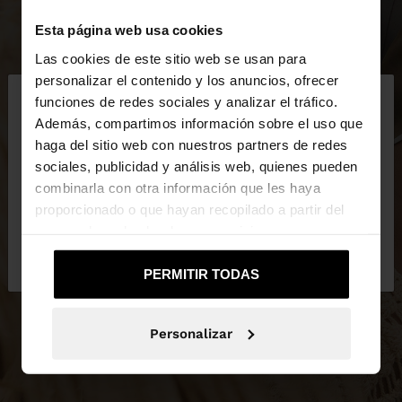
Esta página web usa cookies
Las cookies de este sitio web se usan para
×
personalizar el contenido y los anuncios, ofrecer
hola
funciones de redes sociales y analizar el tráfico.
Además, compartimos información sobre el uso que
haga del sitio web con nuestros partners de redes
Estás accediendo a la web de España. ¿Quieres ir a
sociales, publicidad y análisis web, quienes pueden
la web de United States?
combinarla con otra información que les haya
proporcionado o que hayan recopilado a partir del
uso que haya hecho de sus servicios.
No, continuar en la web
Sí, llévame a
de España
United States
PERMITIR TODAS
Personalizar