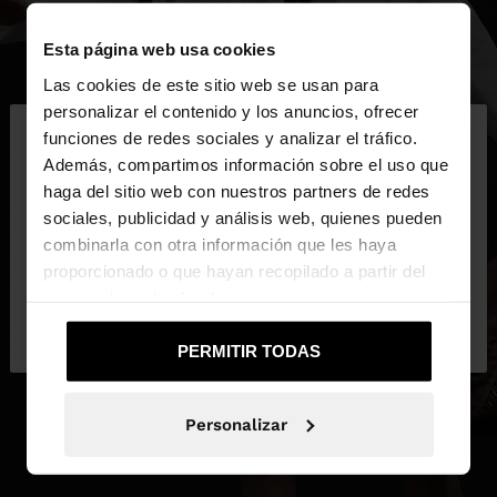
Esta página web usa cookies
Las cookies de este sitio web se usan para
×
personalizar el contenido y los anuncios, ofrecer
hola
funciones de redes sociales y analizar el tráfico.
Además, compartimos información sobre el uso que
haga del sitio web con nuestros partners de redes
Estás accediendo a la web de España. ¿Quieres ir a
sociales, publicidad y análisis web, quienes pueden
la web de United States?
combinarla con otra información que les haya
proporcionado o que hayan recopilado a partir del
uso que haya hecho de sus servicios.
No, continuar en la web
Sí, llévame a
de España
United States
PERMITIR TODAS
Personalizar