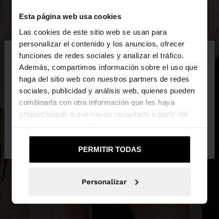
Esta página web usa cookies
Las cookies de este sitio web se usan para
×
personalizar el contenido y los anuncios, ofrecer
hola
funciones de redes sociales y analizar el tráfico.
Además, compartimos información sobre el uso que
haga del sitio web con nuestros partners de redes
Estás accediendo a la web de España. ¿Quieres ir a
sociales, publicidad y análisis web, quienes pueden
la web de United States?
combinarla con otra información que les haya
proporcionado o que hayan recopilado a partir del
uso que haya hecho de sus servicios.
No, continuar en la web
Sí, llévame a
de España
United States
PERMITIR TODAS
Personalizar