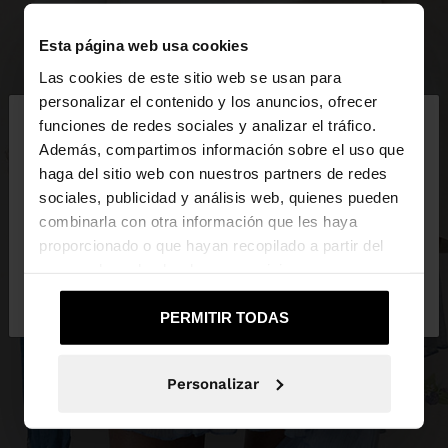
Esta página web usa cookies
Las cookies de este sitio web se usan para
×
personalizar el contenido y los anuncios, ofrecer
hola
funciones de redes sociales y analizar el tráfico.
Además, compartimos información sobre el uso que
haga del sitio web con nuestros partners de redes
Estás accediendo a la web de España. ¿Quieres ir a
sociales, publicidad y análisis web, quienes pueden
la web de United States?
combinarla con otra información que les haya
proporcionado o que hayan recopilado a partir del
uso que haya hecho de sus servicios.
No, continuar en la web
Sí, llévame a
de España
United States
PERMITIR TODAS
Personalizar