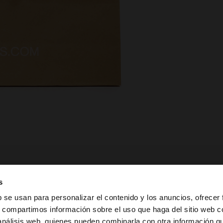
s
b se usan para personalizar el contenido y los anuncios, ofrecer
s, compartimos información sobre el uso que haga del sitio web 
 análisis web, quienes pueden combinarla con otra información q