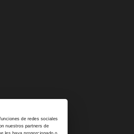
×
 funciones de redes sociales
con nuestros partners de
ue les haya proporcionado o