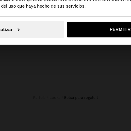
la web de España. ¿Quieres ir a la web de United States?
composición, cuidado y origen
r del uso que haya hecho de sus servicios.
ver regalos con
Composición: 100% Papel
pel autoadhesivo,
No, continuar en la web de España
Sí, llé
 Dimensiones: 48 x
alizar
PERMITI
Parfois
Looks
bolsa para regalo l