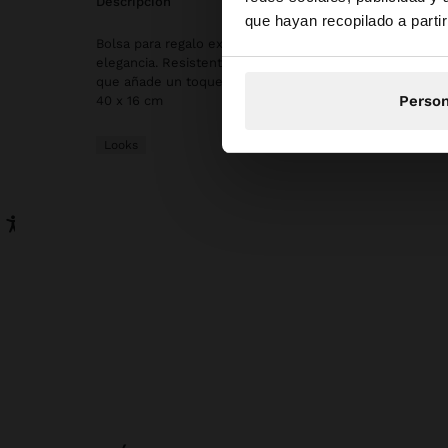
Estás accediendo a 
descripción
que hayan recopilado a parti
Bolsa para regalo exclusiva de Parfois. Ideal para envol
elegancia. Resistente y reutilizable. Incluye lazo de pa
que añade un toque alegre y sofisticado a tus regalos.
Person
40 x 16 cm
Looks