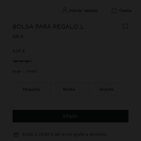
iniciar sesión
cesta
BOLSA PARA REGALO L
0,10 €
-
0,20 €
Seleccionado
Beige
|
244802
Pequeño
Medio
Grande
Añadir
Estás a
29,99 €
del envío gratis a domicilio