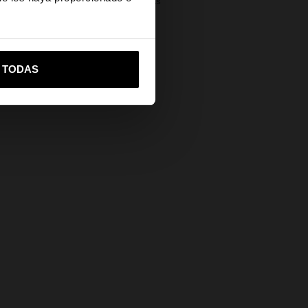
Devoluciones gratuitas
Pago seguro
vame a United States
Ayuda
R TODAS