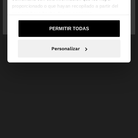
proporcionado o que hayan recopilado a partir del
uso que haya hecho de sus servicios.
No, continuar en la web
Sí, llévame a
de España
United States
PERMITIR TODAS
Personalizar