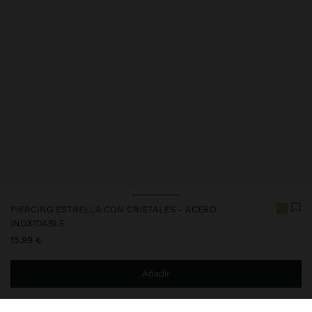
PIERCING ESTRELLA CON CRISTALES - ACERO
INOXIDABLE
15,99 €
Añadir