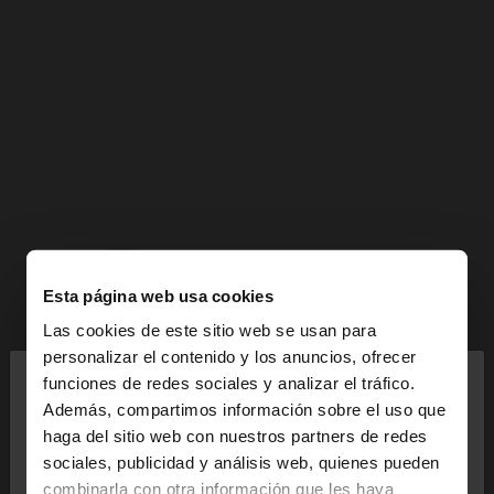
Esta página web usa cookies
Las cookies de este sitio web se usan para
×
personalizar el contenido y los anuncios, ofrecer
hola
funciones de redes sociales y analizar el tráfico.
Además, compartimos información sobre el uso que
haga del sitio web con nuestros partners de redes
Estás accediendo a la web de España. ¿Quieres ir a
sociales, publicidad y análisis web, quienes pueden
la web de United States?
combinarla con otra información que les haya