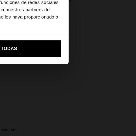
×
Devoluciones gratuitas
 funciones de redes sociales
con nuestros partners de
Pago seguro
ue les haya proporcionado o
Ayuda
vame a United States
R TODAS
inoxidable