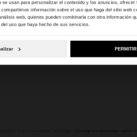
composición, cuidado y origen
b se usan para personalizar el contenido y los anuncios, ofrecer
s, compartimos información sobre el uso que haga del sitio web 
cero inoxidable
Composición: 90% Acero inoxidable,
 análisis web, quienes pueden combinarla con otra información q
la web de España. ¿Quieres ir a la web de United States?
ntiza seguridad,
10% Circonio
r del uso que haya hecho de sus servicios.
, estos accesorios
iadas, como
circonitas o
No, continuar en la web de España
Sí, llé
o de mosquetón.
stacan por su
alizar
PERMITI
en. Perfectos para
Joyería
Acero Inoxidable
Piercings
piercing con circonitas - acero 