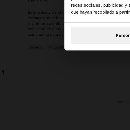
descripción
redes sociales, publicidad y
Estás accediendo a 
que hayan recopilado a parti
Este artículo de plata tiene un aspecto elegante y de alt
embargo, se debe evitar el contacto prolongado con el 
mantener su brillo y acabado intactos por mucho tiemp
colección de plata, encontrará los accesorios ideales ta
diario como para ocasiones especiales.
Person
Joyería
Plata 925
Collares
Parfois