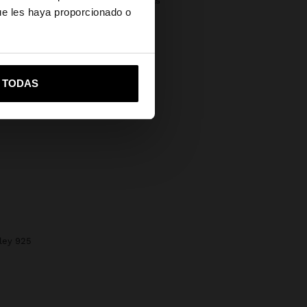
Devoluciones gratuitas
ue les haya proporcionado o
Pago seguro
Ayuda
vame a United States
R TODAS
 ley 925