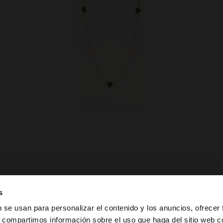
s
b se usan para personalizar el contenido y los anuncios, ofrecer
s, compartimos información sobre el uso que haga del sitio web 