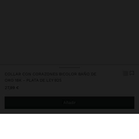
COLLAR CON CORAZONES BICOLOR BAÑO DE
ORO 18K - PLATA DE LEY 925
27,99 €
Añadir
Estás a
29,99 €
del envío gratis a domicilio
Entrega en tienda siempre gratis