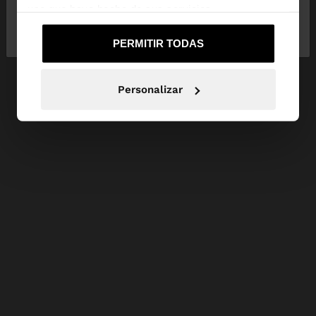
uso que haya hecho de sus servicios.
No, continuar en la web
Sí, llévame a
de España
United States
PERMITIR TODAS
Personalizar