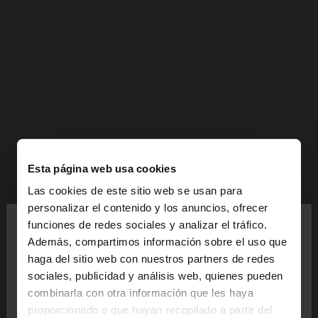
Esta página web usa cookies
Las cookies de este sitio web se usan para
×
personalizar el contenido y los anuncios, ofrecer
hola
funciones de redes sociales y analizar el tráfico.
Además, compartimos información sobre el uso que
haga del sitio web con nuestros partners de redes
Estás accediendo a la web de España. ¿Quieres ir a
sociales, publicidad y análisis web, quienes pueden
la web de United States?
combinarla con otra información que les haya
proporcionado o que hayan recopilado a partir del