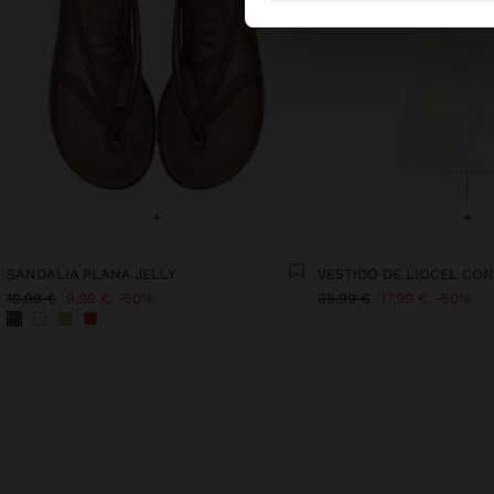
+
+
SANDALIA PLANA JELLY
19,99 €
9,99 €
50%
35,99 €
17,99 €
50%