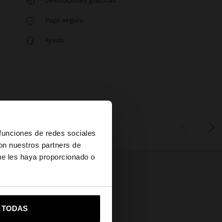
Devoluciones gratuitas
Pago seguro
Ayuda
×
 funciones de redes sociales
con nuestros partners de
ue les haya proporcionado o
vame a United States
R TODAS