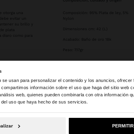
composición, cuidado y origen
le otorga una
Composición: 95% Plata de ley, 5%
debe evitar un
Nylon
ntener su brillo y
Dimensiones cm: 42 (L)
de plata
a diaro como para
Acabado: Baño de oro 18k
Peso: 7.17gr
s
b se usan para personalizar el contenido y los anuncios, ofrecer
s, compartimos información sobre el uso que haga del sitio web 
 análisis web, quienes pueden combinarla con otra información q
la web de España. ¿Quieres ir a la web de United States?
r del uso que haya hecho de sus servicios.
No, continuar en la web de España
Sí, llé
alizar
PERMITI