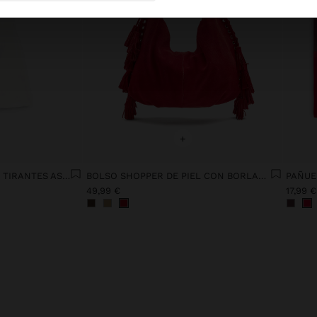
+
VESTIDO DE LIOCEL CON TIRANTES ASIMÉTRICOS
BOLSO SHOPPER DE PIEL CON BORLAS ASA INTEGRADA
PAÑUE
49,99 €
17,99 €