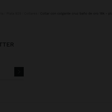
ría
Plata 925
Collares
collar con colgante cruz baño de oro 18k - p
TTER