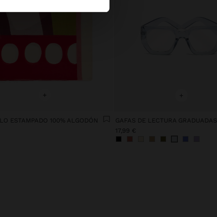
+
+
LO ESTAMPADO 100% ALGODÓN
GAFAS DE LECTURA GRADUADAS 
17,99 €