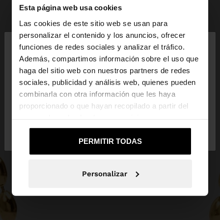
Esta página web usa cookies
Las cookies de este sitio web se usan para
×
personalizar el contenido y los anuncios, ofrecer
hola
funciones de redes sociales y analizar el tráfico.
Además, compartimos información sobre el uso que
haga del sitio web con nuestros partners de redes
Estás accediendo a la web de España. ¿Quieres ir a
sociales, publicidad y análisis web, quienes pueden
la web de United States?
combinarla con otra información que les haya
proporcionado o que hayan recopilado a partir del
uso que haya hecho de sus servicios.
No, continuar en la web
Sí, llévame a
de España
United States
PERMITIR TODAS
Personalizar