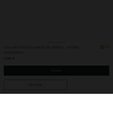
COLLAR CON COLGANTE DE CRISTAL - ACERO
INOXIDABLE
17,99 €
Añadir
Ver look
Estás a
29,99 €
del envío gratis a domicilio
Entrega en tienda siempre gratis