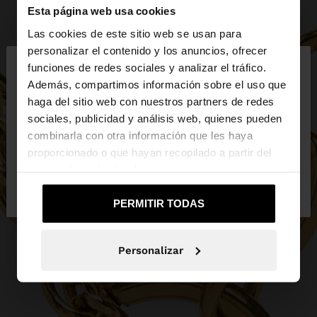
Esta página web usa cookies
Las cookies de este sitio web se usan para
×
personalizar el contenido y los anuncios, ofrecer
hola
funciones de redes sociales y analizar el tráfico.
Además, compartimos información sobre el uso que
haga del sitio web con nuestros partners de redes
Estás accediendo a la web de España. ¿Quieres ir a
sociales, publicidad y análisis web, quienes pueden
la web de United States?
combinarla con otra información que les haya
proporcionado o que hayan recopilado a partir del
uso que haya hecho de sus servicios.
No, continuar en la web
Sí, llévame a
de España
United States
PERMITIR TODAS
Personalizar