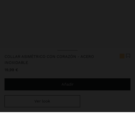
COLLAR ASIMÉTRICO CON CORAZÓN - ACERO
INOXIDABLE
19,99 €
Añadir
Ver look
Estás a
29,99 €
del envío gratis a domicilio
Entrega en tienda siempre gratis