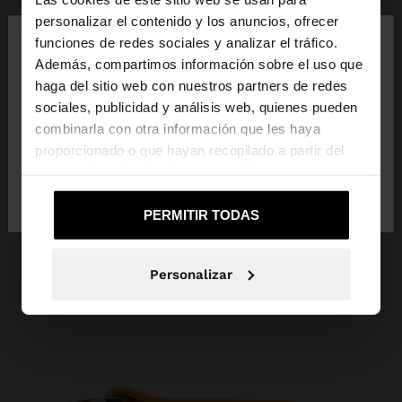
×
personalizar el contenido y los anuncios, ofrecer
hola
funciones de redes sociales y analizar el tráfico.
Además, compartimos información sobre el uso que
haga del sitio web con nuestros partners de redes
Estás accediendo a la web de España. ¿Quieres ir a
sociales, publicidad y análisis web, quienes pueden
la web de United States?
combinarla con otra información que les haya
proporcionado o que hayan recopilado a partir del
uso que haya hecho de sus servicios.
No, continuar en la web
Sí, llévame a
de España
United States
PERMITIR TODAS
Personalizar