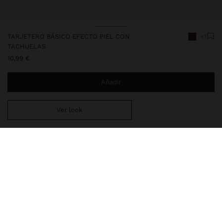
TARJETERO BÁSICO EFECTO PIEL CON
+1
TACHUELAS
10,99 €
Añadir
Ver look
Estás a
29,99 €
del envío gratis a domicilio
Entrega en tienda siempre gratis
248820
|
marrón
Tarjetero básico con efecto piel y tachuelas. Compartimento con
forro. Cierre de cremallera con detalle de corazón.