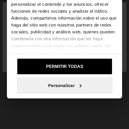
×
personalizar el contenido y los anuncios, ofrecer
hola
funciones de redes sociales y analizar el tráfico.
Además, compartimos información sobre el uso que
haga del sitio web con nuestros partners de redes
Estás accediendo a la web de España. ¿Quieres ir a
sociales, publicidad y análisis web, quienes pueden
la web de United States?
combinarla con otra información que les haya
proporcionado o que hayan recopilado a partir del
uso que haya hecho de sus servicios.
No, continuar en la web
Sí, llévame a
de España
United States
PERMITIR TODAS
Personalizar