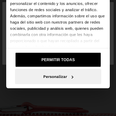
×
personalizar el contenido y los anuncios, ofrecer
hola
funciones de redes sociales y analizar el tráfico.
Además, compartimos información sobre el uso que
haga del sitio web con nuestros partners de redes
Estás accediendo a la web de España. ¿Quieres ir a
sociales, publicidad y análisis web, quienes pueden
la web de United States?
combinarla con otra información que les haya
proporcionado o que hayan recopilado a partir del
uso que haya hecho de sus servicios.
No, continuar en la web
Sí, llévame a
de España
United States
PERMITIR TODAS
Personalizar