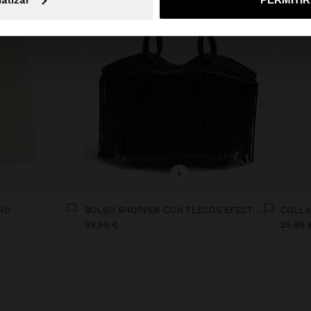
+
INO
BOLSO SHOPPER CON FLECOS EFECTO PIEL
39,99 €
25,99 