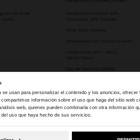
composición, cuidado y origen
gular. Cierre de
Composición Exterior: 60%
n nudos.
Poliuretano, 40% Poliéster
Forro: 100% Poliéster
Dimensiones cm: 11x20x4 (LxAxA)
Longitud Asa (Min. - Max.):
108CM*178cm
Tipo de Abertura: ZIPPER
s
b se usan para personalizar el contenido y los anuncios, ofrecer
s, compartimos información sobre el uso que haga del sitio web 
 análisis web, quienes pueden combinarla con otra información q
la web de España. ¿Quieres ir a la web de United States?
r del uso que haya hecho de sus servicios.
No, continuar en la web de España
Sí, llé
alizar
PERMITI