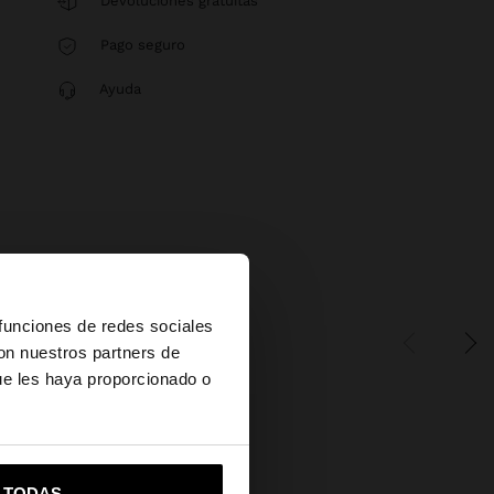
Devoluciones gratuitas
Pago seguro
Ayuda
×
 funciones de redes sociales
con nuestros partners de
ue les haya proporcionado o
vame a United States
R TODAS