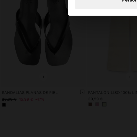
+
+
SANDALIAS PLANAS DE PIEL
PANTALÓN LISO 100% L
39,99 €
29,99 €
15,99 €
47%