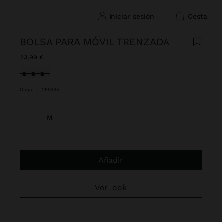
iniciar sesión
cesta
BOLSA PARA MÓVIL TRENZADA
23,99 €
Seleccionado
Caqui
|
250445
M
Añadir
Ver look