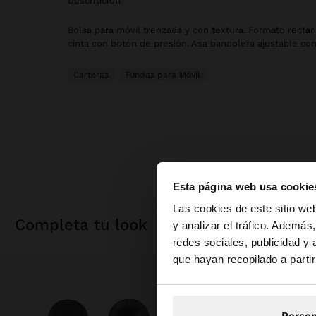
descripción
Bolsa para móvil trenzada y con textura. Formato rectan
cinta con botón de presión. Asa bandolera ajustable co
Carteras
Fundas para Móvil
Esta página web usa cookie
hola
Las cookies de este sitio we
completa tu look
y analizar el tráfico. Ademá
redes sociales, publicidad y
Estás accediendo a 
que hayan recopilado a parti
Person