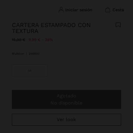
iniciar sesión
cesta
CARTERA ESTAMPADO CON
TEXTURA
Precio rebajado de
A
15,99 €
9,99 €
38%
Multicor
|
246600
M
Agotado
No disponible
Ver look