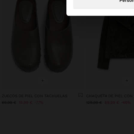
Person
+
+
ZUECOS DE PIEL CON TACHUELAS
CHAQUETA DE PIEL CON
69,99 €
15,99 €
77%
129,99 €
69,99 €
46%