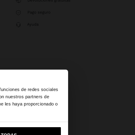
Devoluciones gratuitas
Pago seguro
Ayuda
×
 funciones de redes sociales
con nuestros partners de
ue les haya proporcionado o
vame a United States