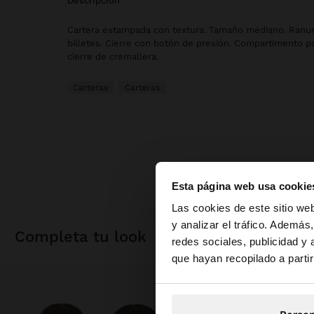
descripción
Cartera estampada con textura. Tamaño mediano. Ranura
billetes. Cierre con botón de presión. Compartimento 
cierre de cremallera.
Carteras
Carteras
Esta página web usa cookie
hola
Las cookies de este sitio we
y analizar el tráfico. Ademá
completa tu look
redes sociales, publicidad y
Estás accediendo a 
que hayan recopilado a parti