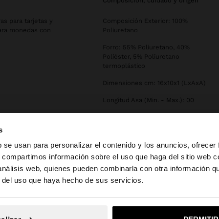
composición, cuidado y origen
s para tarjetas y
Composición Exterior: 100%
para monedas con
Poliuretano
Forro: 55% Poliuretano, 40%
Poliéster, 5% Poliuretano
termoplástico
Dimensiones cm: 16x10x1 (LxAxA)
Longitud Asa (Min. - Max.): 00
Tipo de Abertura: ZIPPER
s
b se usan para personalizar el contenido y los anuncios, ofrecer
s, compartimos información sobre el uso que haga del sitio web 
 análisis web, quienes pueden combinarla con otra información q
la web de España. ¿Quieres ir a la web de United States?
r del uso que haya hecho de sus servicios.
No, continuar en la web de España
Sí, llé