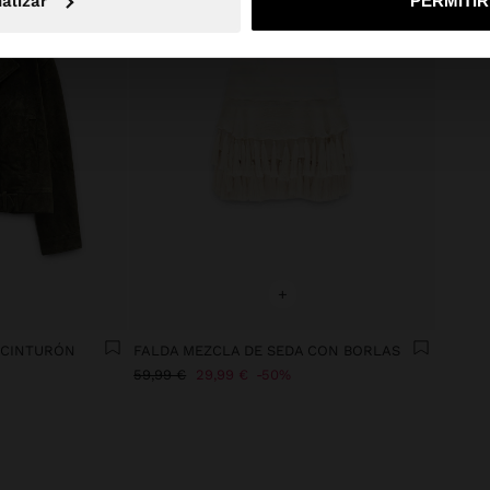
alizar
PERMITI
+
 CINTURÓN
FALDA MEZCLA DE SEDA CON BORLAS
59,99 €
29,99 €
50%