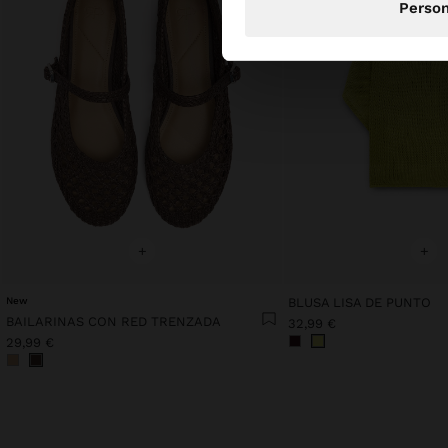
Person
+
+
New
BLUSA LISA DE PUNTO
BAILARINAS CON RED TRENZADA
32,99 €
29,99 €