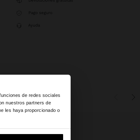
Devoluciones gratuitas
Pago seguro
Ayuda
×
 funciones de redes sociales
con nuestros partners de
ue les haya proporcionado o
vame a United States