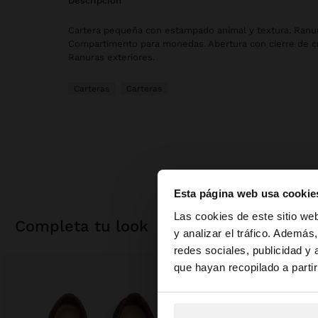
descripción
Cartera pequeña con estampado animal y textura. Ranura
Compartimento para monedas. Abertura con cierre de c
Ranuras exteriores.
Carteras
Carteras
Esta página web usa cookie
hola
Las cookies de este sitio we
completa tu look
y analizar el tráfico. Ademá
redes sociales, publicidad y
Estás accediendo a 
que hayan recopilado a parti