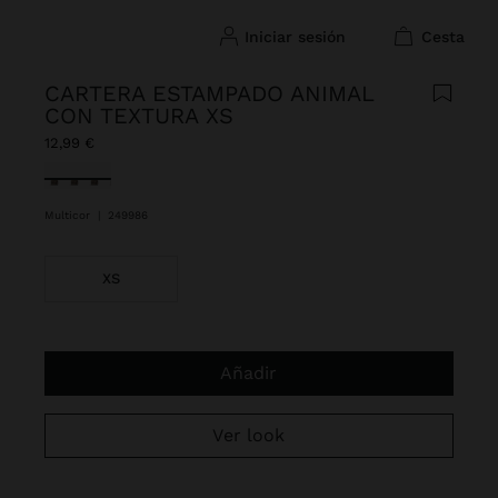
iniciar sesión
cesta
CARTERA ESTAMPADO ANIMAL
CON TEXTURA XS
12,99 €
Seleccionado
Multicor
|
249986
XS
Añadir
Ver look