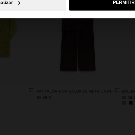
alizar
PERMITI
+
PANTALÓN CON FALDA ASIMÉTRICA INTEGRADA
29,99 €
39,99 