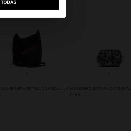
R TODAS
+
+
BOLSO BOMBONERA DE PIEL CON BOLSO INTERIOR S
€
7,99 €