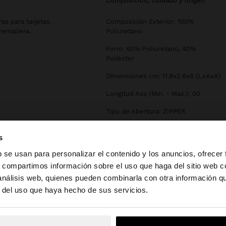
composición, cuidado y origen
s para tarjetas.
Composición Exterior: 100%
remallera.
Poliuretano
Forro: 60% Poliuretano, 40%
Poliéster
Dimensiones cm: 11.8x2.6x8 (LxAxA)
Longitud Asa (Min. - Max.): 00
Tipo de Abertura: ZIPPER
s
b se usan para personalizar el contenido y los anuncios, ofrecer
s, compartimos información sobre el uso que haga del sitio web 
 análisis web, quienes pueden combinarla con otra información q
la web de España. ¿Quieres ir a la web de United States?
r del uso que haya hecho de sus servicios.
No, continuar en la web de España
Sí, llé