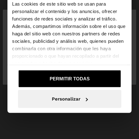
Las cookies de este sitio web se usan para
×
personalizar el contenido y los anuncios, ofrecer
hola
funciones de redes sociales y analizar el tráfico.
Además, compartimos información sobre el uso que
haga del sitio web con nuestros partners de redes
Estás accediendo a la web de España. ¿Quieres ir a
sociales, publicidad y análisis web, quienes pueden
la web de United States?
combinarla con otra información que les haya
proporcionado o que hayan recopilado a partir del
uso que haya hecho de sus servicios.
No, continuar en la web
Sí, llévame a
de España
United States
PERMITIR TODAS
Personalizar