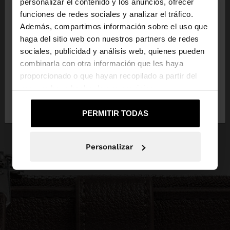
×
personalizar el contenido y los anuncios, ofrecer
hola
funciones de redes sociales y analizar el tráfico.
Además, compartimos información sobre el uso que
haga del sitio web con nuestros partners de redes
Estás accediendo a la web de España. ¿Quieres ir a
sociales, publicidad y análisis web, quienes pueden
la web de United States?
combinarla con otra información que les haya
proporcionado o que hayan recopilado a partir del
uso que haya hecho de sus servicios.
No, continuar en la web
Sí, llévame a
de España
United States
PERMITIR TODAS
Personalizar