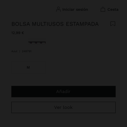
iniciar sesión
cesta
BOLSA MULTIUSOS ESTAMPADA
12,99 €
Seleccionado
Azul
|
248791
M
Añadir
Ver look