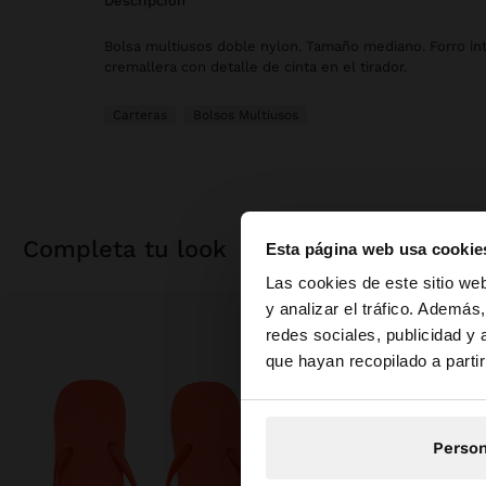
descripción
Bolsa multiusos doble nylon. Tamaño mediano. Forro inte
cremallera con detalle de cinta en el tirador.
Carteras
Bolsos Multiusos
completa tu look
Esta página web usa cookie
hola
Las cookies de este sitio we
y analizar el tráfico. Ademá
redes sociales, publicidad y
Estás accediendo a 
que hayan recopilado a parti
Person