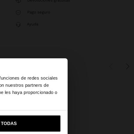
Devoluciones gratuitas
Pago seguro
Ayuda
×
 funciones de redes sociales
con nuestros partners de
ue les haya proporcionado o
vame a United States
R TODAS