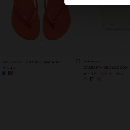
+
+
SANDALIAS PLANAS HAVAIANAS
New to sale
CAMISETA DE ALGODÓN
29,99 €
19,99 €
12,99 €
35%