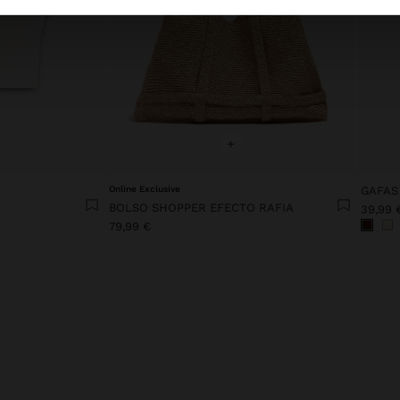
+
Online Exclusive
GAFAS
BOLSO SHOPPER EFECTO RAFIA
39,99 
79,99 €