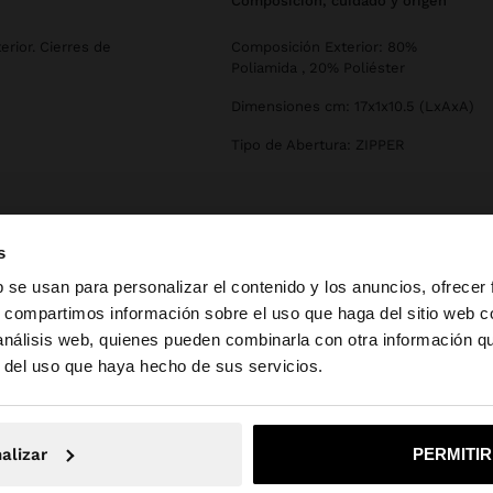
composición, cuidado y origen
rior. Cierres de
Composición Exterior: 80%
Poliamida , 20% Poliéster
Dimensiones cm: 17x1x10.5 (LxAxA)
Tipo de Abertura: ZIPPER
s
b se usan para personalizar el contenido y los anuncios, ofrecer
s, compartimos información sobre el uso que haga del sitio web 
 análisis web, quienes pueden combinarla con otra información q
la web de España. ¿Quieres ir a la web de United States?
r del uso que haya hecho de sus servicios.
No, continuar en la web de España
Sí, llé
alizar
PERMITI