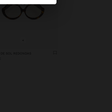
+
 DE SOL REDONDAS
€