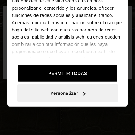
Las cookies de este sitio web se usan para
×
personalizar el contenido y los anuncios, ofrecer
hola
funciones de redes sociales y analizar el tráfico.
Además, compartimos información sobre el uso que
haga del sitio web con nuestros partners de redes
Estás accediendo a la web de España. ¿Quieres ir a
sociales, publicidad y análisis web, quienes pueden
la web de United States?
combinarla con otra información que les haya
proporcionado o que hayan recopilado a partir del
uso que haya hecho de sus servicios.
No, continuar en la web
Sí, llévame a
de España
United States
PERMITIR TODAS
Personalizar