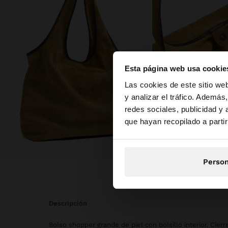
Esta página web usa cookie
hola
Las cookies de este sitio we
y analizar el tráfico. Ademá
redes sociales, publicidad y
Estás accediendo a 
que hayan recopilado a parti
Person
descripción
Bolso shopper grande de piel con bolsillo interior. Cierr