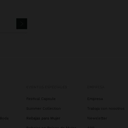
EVENTOS ESPECIALES
EMPRESA
Festival Capsule
Empresa
Summer Collection
Trabaja con nosotros
 Boda
Rebajas para Mujer
Newsletter
Rebajas en Bolsos de Mujer
APP