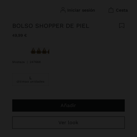
iniciar sesión
cesta
BOLSO SHOPPER DE PIEL
49,99 €
Seleccionado
Mostaza
|
247668
L
últimas unidades
Añadir
Ver look