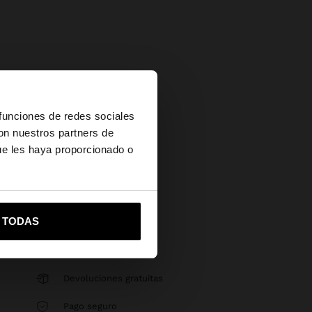
×
 funciones de redes sociales
con nuestros partners de
ue les haya proporcionado o
vame a United States
R TODAS
Devoluciones gratuitas
Pago seguro