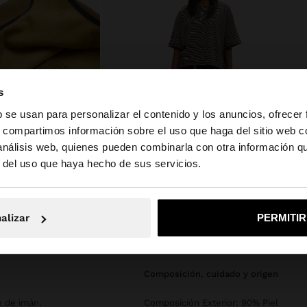
s
b se usan para personalizar el contenido y los anuncios, ofrecer
s, compartimos información sobre el uso que haga del sitio web 
 análisis web, quienes pueden combinarla con otra información q
la web de España. ¿Quieres ir a la web de United States?
r del uso que haya hecho de sus servicios.
No, continuar en la web de España
Sí, llé
alizar
PERMITI
composición, cuidado y origen
e de imán.
Composición Exterior: 90% Piel