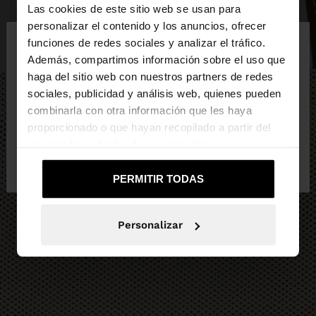
Las cookies de este sitio web se usan para
×
personalizar el contenido y los anuncios, ofrecer
hola
funciones de redes sociales y analizar el tráfico.
Además, compartimos información sobre el uso que
haga del sitio web con nuestros partners de redes
Estás accediendo a la web de España. ¿Quieres ir a
sociales, publicidad y análisis web, quienes pueden
la web de United States?
combinarla con otra información que les haya
proporcionado o que hayan recopilado a partir del
uso que haya hecho de sus servicios.
No, continuar en la web
Sí, llévame a
de España
United States
PERMITIR TODAS
Personalizar