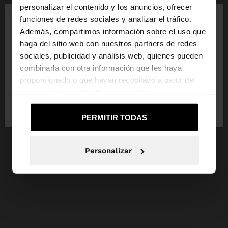
×
personalizar el contenido y los anuncios, ofrecer
hola
funciones de redes sociales y analizar el tráfico.
Además, compartimos información sobre el uso que
haga del sitio web con nuestros partners de redes
Estás accediendo a la web de España. ¿Quieres ir a
sociales, publicidad y análisis web, quienes pueden
la web de United States?
combinarla con otra información que les haya
proporcionado o que hayan recopilado a partir del
uso que haya hecho de sus servicios.
No, continuar en la web
Sí, llévame a
de España
United States
PERMITIR TODAS
Personalizar