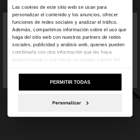
Las cookies de este sitio web se usan para
×
personalizar el contenido y los anuncios, ofrecer
hola
funciones de redes sociales y analizar el tráfico.
Además, compartimos información sobre el uso que
haga del sitio web con nuestros partners de redes
Estás accediendo a la web de España. ¿Quieres ir a
sociales, publicidad y análisis web, quienes pueden
la web de United States?
combinarla con otra información que les haya
proporcionado o que hayan recopilado a partir del
uso que haya hecho de sus servicios.
No, continuar en la web
Sí, llévame a
de España
United States
PERMITIR TODAS
Personalizar