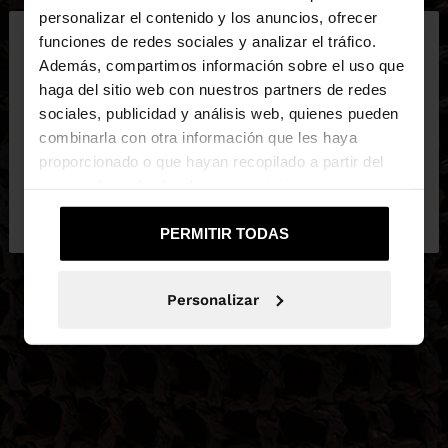
×
personalizar el contenido y los anuncios, ofrecer
hola
funciones de redes sociales y analizar el tráfico.
Además, compartimos información sobre el uso que
haga del sitio web con nuestros partners de redes
Estás accediendo a la web de España. ¿Quieres ir a
sociales, publicidad y análisis web, quienes pueden
la web de United States?
combinarla con otra información que les haya
proporcionado o que hayan recopilado a partir del
uso que haya hecho de sus servicios.
No, continuar en la web
Sí, llévame a
de España
United States
PERMITIR TODAS
Personalizar