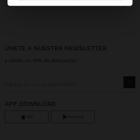
Parfois
Bolsos
Negros
ver todo
ÚNETE A NUESTRA NEWSLETTER
y obtén un 10% de descuento
APP DOWNLOAD
iOS
Android