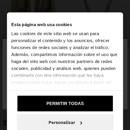
Esta página web usa cookies
Las cookies de este sitio web se usan para
×
personalizar el contenido y los anuncios, ofrecer
zapatos
bisutería
hola
funciones de redes sociales y analizar el tráfico.
Además, compartimos información sobre el uso que
haga del sitio web con nuestros partners de redes
Estás accediendo a la web de España. ¿Quieres ir a
sociales, publicidad y análisis web, quienes pueden
la web de United States?
PUEDE INTERESARTE
combinarla con otra información que les haya
proporcionado o que hayan recopilado a partir del
Novedades
Bolsos
uso que haya hecho de sus servicios.
Ropa
Bisutería
No, continuar en la web
Sí, llévame a
Zapatos
Carteras
de España
United States
PERMITIR TODAS
Relojes
Personalizables
Accesorios
Personalizar