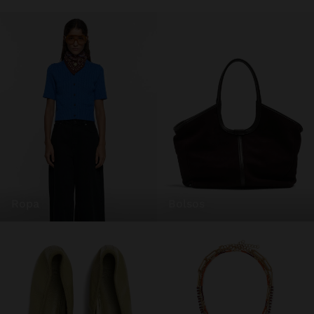
ropa
bolsos