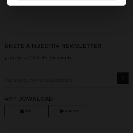
Parfois
Bolsos
Negros
big bags
ÚNETE A NUESTRA NEWSLETTER
y obtén un 10% de descuento
APP DOWNLOAD
iOS
Android