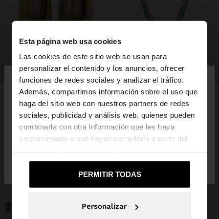
Esta página web usa cookies
Las cookies de este sitio web se usan para
×
personalizar el contenido y los anuncios, ofrecer
zapatos
bisutería
hola
funciones de redes sociales y analizar el tráfico.
Además, compartimos información sobre el uso que
haga del sitio web con nuestros partners de redes
Estás accediendo a la web de España. ¿Quieres ir a
sociales, publicidad y análisis web, quienes pueden
la web de United States?
PUEDE INTERESARTE
combinarla con otra información que les haya
proporcionado o que hayan recopilado a partir del
Novedades
Bolsos
uso que haya hecho de sus servicios.
Ropa
Bisutería
No, continuar en la web
Sí, llévame a
Zapatos
Carteras
de España
United States
PERMITIR TODAS
Relojes
Personalizables
Accesorios
Personalizar