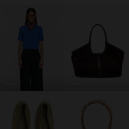
ropa
bolsos