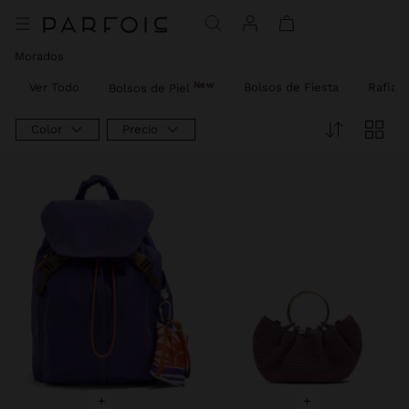
Precio rebajado de
A
Morados
New
Ver Todo
Bolsos de Fiesta
Rafia
Bolsos de Piel
Color
Precio
+
+