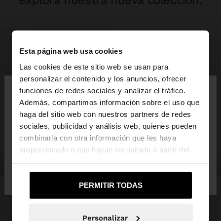
explora nuestra nueva colección.
Esta página web usa cookies
Las cookies de este sitio web se usan para
×
personalizar el contenido y los anuncios, ofrecer
hola
funciones de redes sociales y analizar el tráfico.
Además, compartimos información sobre el uso que
haga del sitio web con nuestros partners de redes
Estás accediendo a la web de España. ¿Quieres ir a
sociales, publicidad y análisis web, quienes pueden
la web de United States?
combinarla con otra información que les haya
proporcionado o que hayan recopilado a partir del
uso que haya hecho de sus servicios.
ropa
bolsos
No, continuar en la web
Sí, llévame a
de España
United States
PERMITIR TODAS
Personalizar