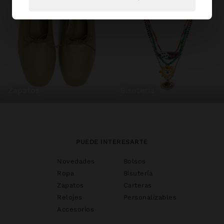
zapatos
bisutería
PUEDE INTERESARTE
Novedades
Bolsos
Ropa
Bisutería
Zapatos
Carteras
Relojes
Personalizables
Accesorios