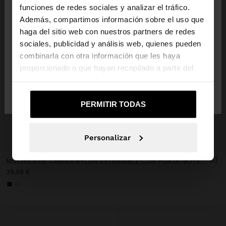
×
hola
funciones de redes sociales y analizar el tráfico.
Además, compartimos información sobre el uso que
haga del sitio web con nuestros partners de redes
Estás accediendo a la web de España. ¿Quieres ir a
sociales, publicidad y análisis web, quienes pueden
la web de United States?
combinarla con otra información que les haya
proporcionado o que hayan recopilado a partir del
uso que haya hecho de sus servicios.
No, continuar en la web
Sí, llévame a
de España
United States
PERMITIR TODAS
Personalizar
+
MOCHILA DE CABINA NYLON EXTENSIBLE CON PORTA-BOTELLA
39,99 €
+2