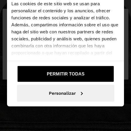
Las cookies de este sitio web se usan para
×
personalizar el contenido y los anuncios, ofrecer
hola
funciones de redes sociales y analizar el tráfico.
Además, compartimos información sobre el uso que
haga del sitio web con nuestros partners de redes
Estás accediendo a la web de España. ¿Quieres ir a
sociales, publicidad y análisis web, quienes pueden
la web de United States?
combinarla con otra información que les haya
proporcionado o que hayan recopilado a partir del
uso que haya hecho de sus servicios.
No, continuar en la web
Sí, llévame a
de España
United States
PERMITIR TODAS
Personalizar