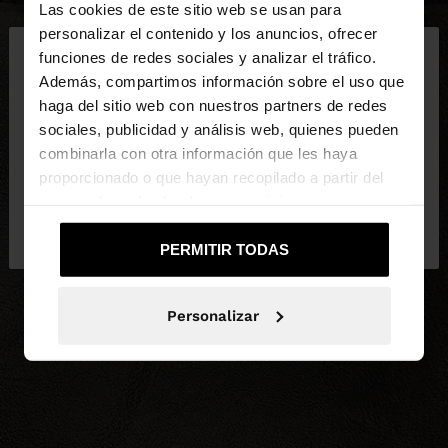
Las cookies de este sitio web se usan para
×
personalizar el contenido y los anuncios, ofrecer
hola
funciones de redes sociales y analizar el tráfico.
Además, compartimos información sobre el uso que
haga del sitio web con nuestros partners de redes
Estás accediendo a la web de España. ¿Quieres ir a
sociales, publicidad y análisis web, quienes pueden
la web de United States?
combinarla con otra información que les haya
proporcionado o que hayan recopilado a partir del
uso que haya hecho de sus servicios.
No, continuar en la web
Sí, llévame a
de España
United States
PERMITIR TODAS
Personalizar