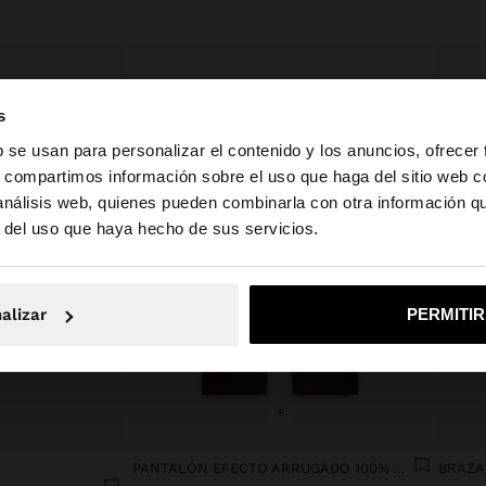
s
b se usan para personalizar el contenido y los anuncios, ofrecer
s, compartimos información sobre el uso que haga del sitio web 
 análisis web, quienes pueden combinarla con otra información q
la web de España. ¿Quieres ir a la web de United States?
r del uso que haya hecho de sus servicios.
No, continuar en la web de España
Sí, llé
alizar
PERMITI
+
PANTALÓN EFECTO ARRUGADO 100% ALGODÓN
BRAZA