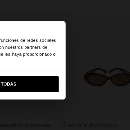
×
 funciones de redes sociales
con nuestros partners de
ue les haya proporcionado o
vame a United States
R TODAS
+
+
LETE RÍGIDO REDONDEADO
GAFAS DE SOL OVALADAS