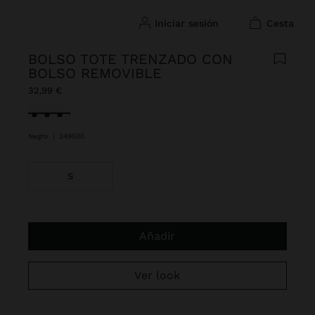
iniciar sesión
cesta
BOLSO TOTE TRENZADO CON
BOLSO REMOVIBLE
32,99 €
Seleccionado
Negro
|
249500
S
Añadir
Ver look