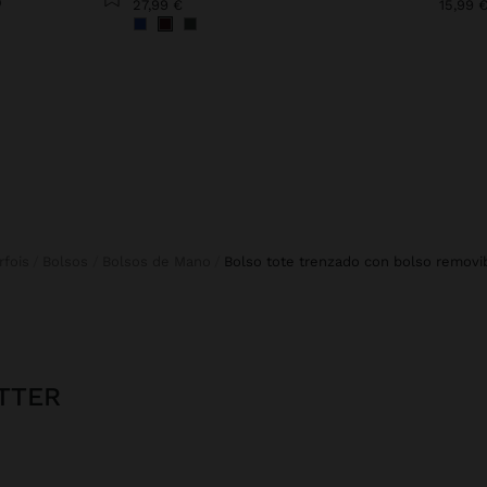
O
27,99 €
15,99 
arfois
Bolsos
Bolsos de Mano
bolso tote trenzado con bolso removi
TTER