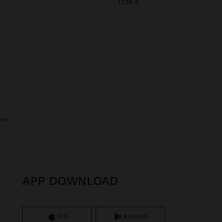
€
17,99 €
ble
APP DOWNLOAD
iOS
Android