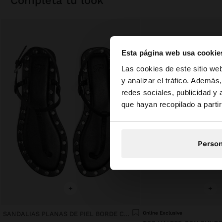
completa tu look
Esta página web usa cookie
hola
Las cookies de este sitio we
y analizar el tráfico. Ademá
redes sociales, publicidad y
Estás accediendo a 
que hayan recopilado a parti
Person
+
+
SANDALIAS PLANAS DE PIEL BORDE CON TACHUELAS
Online Exclusive