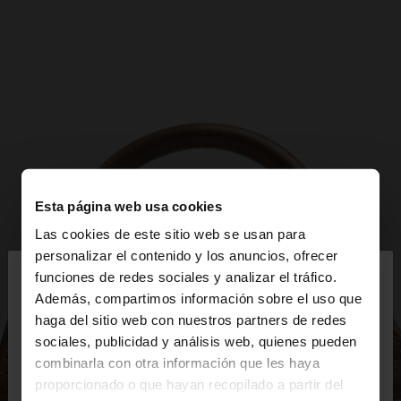
Esta página web usa cookies
Las cookies de este sitio web se usan para
×
personalizar el contenido y los anuncios, ofrecer
hola
funciones de redes sociales y analizar el tráfico.
Además, compartimos información sobre el uso que
haga del sitio web con nuestros partners de redes
Estás accediendo a la web de España. ¿Quieres ir a
sociales, publicidad y análisis web, quienes pueden
la web de United States?
combinarla con otra información que les haya
proporcionado o que hayan recopilado a partir del