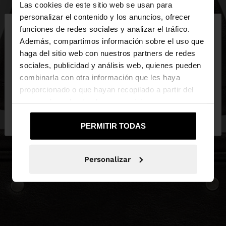
Las cookies de este sitio web se usan para
×
personalizar el contenido y los anuncios, ofrecer
hola
funciones de redes sociales y analizar el tráfico.
Además, compartimos información sobre el uso que
haga del sitio web con nuestros partners de redes
Estás accediendo a la web de España. ¿Quieres ir a
sociales, publicidad y análisis web, quienes pueden
la web de United States?
combinarla con otra información que les haya
proporcionado o que hayan recopilado a partir del
uso que haya hecho de sus servicios.
No, continuar en la web
Sí, llévame a
de España
United States
PERMITIR TODAS
Personalizar