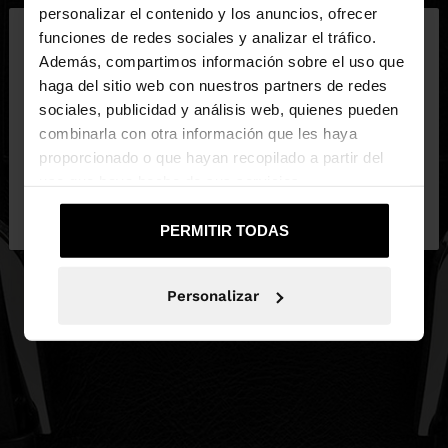
×
personalizar el contenido y los anuncios, ofrecer
hola
funciones de redes sociales y analizar el tráfico.
Además, compartimos información sobre el uso que
haga del sitio web con nuestros partners de redes
Estás accediendo a la web de España. ¿Quieres ir a
sociales, publicidad y análisis web, quienes pueden
la web de United States?
combinarla con otra información que les haya
proporcionado o que hayan recopilado a partir del
uso que haya hecho de sus servicios.
No, continuar en la web
Sí, llévame a
de España
United States
PERMITIR TODAS
Personalizar