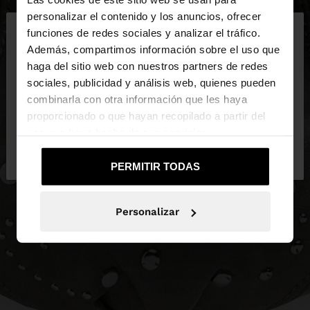
×
personalizar el contenido y los anuncios, ofrecer
hola
funciones de redes sociales y analizar el tráfico.
Además, compartimos información sobre el uso que
haga del sitio web con nuestros partners de redes
Estás accediendo a la web de España. ¿Quieres ir a
sociales, publicidad y análisis web, quienes pueden
la web de United States?
combinarla con otra información que les haya
proporcionado o que hayan recopilado a partir del
uso que haya hecho de sus servicios.
No, continuar en la web
Sí, llévame a
de España
United States
PERMITIR TODAS
Personalizar