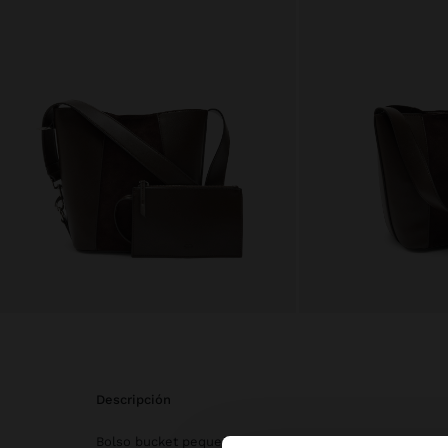
descripción
Bolso bucket pequeño con detalles de piel. Colgante co