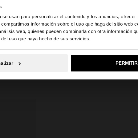
table con
Poliuretano, 30% Piel vacuno
s
Forro: 100% Poliuretano
b se usan para personalizar el contenido y los anuncios, ofrecer
s, compartimos información sobre el uso que haga del sitio web 
Exterior: 100% Poliuretano
 análisis web, quienes pueden combinarla con otra información q
la web de España. ¿Quieres ir a la web de United States?
INTC1: 100% Poliéster
r del uso que haya hecho de sus servicios.
Dimensiones cm: 22x26x15 (LxAxA)
No, continuar en la web de España
Sí, llé
Longitud Asa (Min. - Max.): 25
alizar
PERMITI