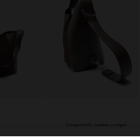
composición, cuidado y origen
n cremallera,
Composición Exterior: 70%