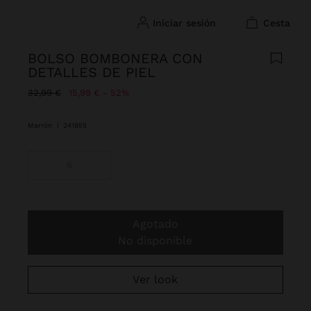
iniciar sesión
cesta
BOLSO BOMBONERA CON
DETALLES DE PIEL
Precio rebajado de
A
32,99 €
15,99 €
52%
Marrón
|
241855
S
Agotado
No disponible
Ver look