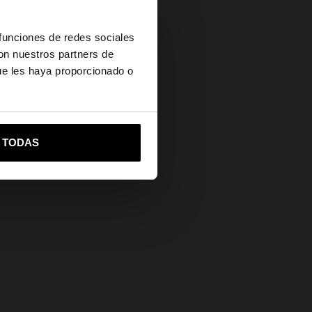
×
Ayuda
 funciones de redes sociales
con nuestros partners de
ue les haya proporcionado o
vame a United States
R TODAS