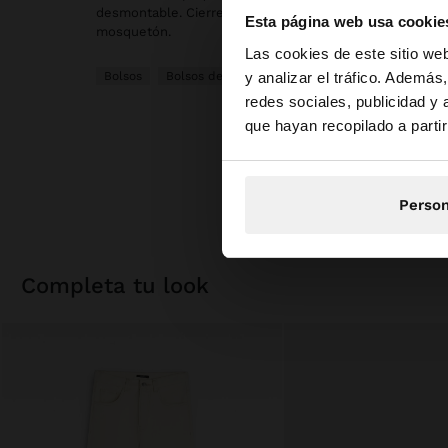
desmontable. Cierre de imán. Asa de hombro fija y ajus
Esta página web usa cookie
mosquetón.
hola
Las cookies de este sitio we
y analizar el tráfico. Ademá
Bolsos
Bolsos de Mano
redes sociales, publicidad y
Estás accediendo a 
que hayan recopilado a parti
Person
completa tu look