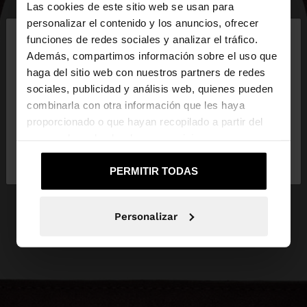
Las cookies de este sitio web se usan para
×
personalizar el contenido y los anuncios, ofrecer
hola
funciones de redes sociales y analizar el tráfico.
Además, compartimos información sobre el uso que
haga del sitio web con nuestros partners de redes
Estás accediendo a la web de España. ¿Quieres ir a
sociales, publicidad y análisis web, quienes pueden
la web de United States?
combinarla con otra información que les haya
proporcionado o que hayan recopilado a partir del
uso que haya hecho de sus servicios.
No, continuar en la web
Sí, llévame a
de España
United States
PERMITIR TODAS
Personalizar