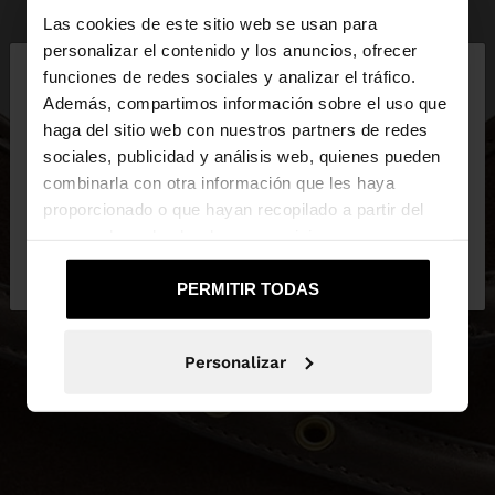
Las cookies de este sitio web se usan para
×
personalizar el contenido y los anuncios, ofrecer
hola
funciones de redes sociales y analizar el tráfico.
Además, compartimos información sobre el uso que
haga del sitio web con nuestros partners de redes
Estás accediendo a la web de España. ¿Quieres ir a
sociales, publicidad y análisis web, quienes pueden
la web de United States?
combinarla con otra información que les haya
proporcionado o que hayan recopilado a partir del
uso que haya hecho de sus servicios.
No, continuar en la web
Sí, llévame a
de España
United States
PERMITIR TODAS
Personalizar