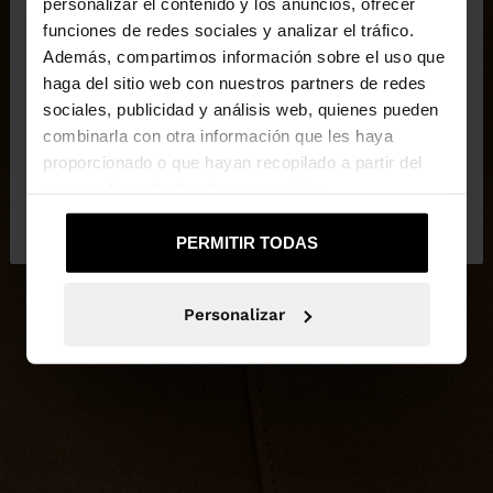
×
personalizar el contenido y los anuncios, ofrecer
hola
funciones de redes sociales y analizar el tráfico.
Además, compartimos información sobre el uso que
haga del sitio web con nuestros partners de redes
Estás accediendo a la web de España. ¿Quieres ir a
sociales, publicidad y análisis web, quienes pueden
la web de United States?
combinarla con otra información que les haya
proporcionado o que hayan recopilado a partir del
uso que haya hecho de sus servicios.
No, continuar en la web
Sí, llévame a
de España
United States
PERMITIR TODAS
Personalizar