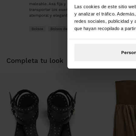
maleable. Asa fija y ajustable. El interior espacioso lo h
Las cookies de este sitio we
transportar los esenciales, mientras que el acabado ap
y analizar el tráfico. Ademá
atemporal y elegante a cualquier look.
redes sociales, publicidad y
que hayan recopilado a parti
Bolsos
Bolsos de Hombro
Person
completa tu look