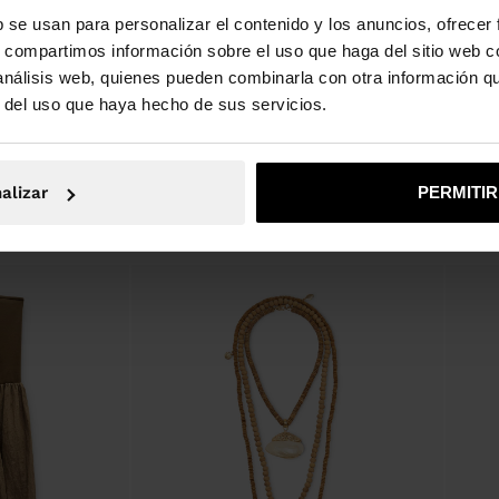
ace ideal para
vacuno
b se usan para personalizar el contenido y los anuncios, ofrecer
orta un toque
s, compartimos información sobre el uso que haga del sitio web 
Dimensiones cm: 24.2x34.8x14
(LxAxA)
 análisis web, quienes pueden combinarla con otra información q
r del uso que haya hecho de sus servicios.
Longitud Asa (Min. - Max.): 27
alizar
PERMITI