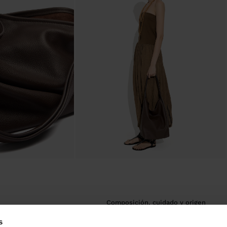
composición, cuidado y origen
s
y estructura
Composición Exterior: 100% Piel