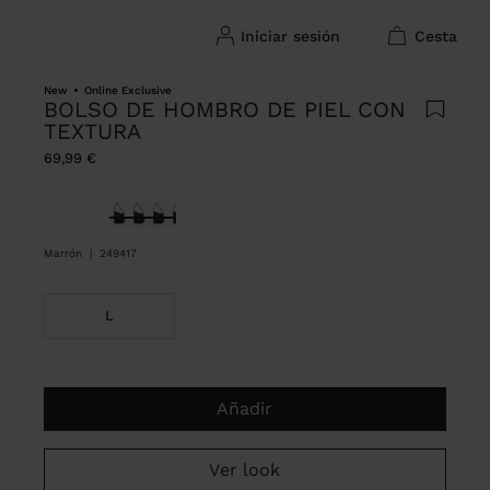
iniciar sesión
cesta
New
Online Exclusive
BOLSO DE HOMBRO DE PIEL CON
TEXTURA
69,99 €
Seleccionado
Marrón
|
249417
L
Añadir
Ver look