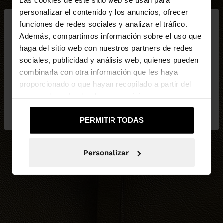
Las cookies de este sitio web se usan para
×
personalizar el contenido y los anuncios, ofrecer
hola
funciones de redes sociales y analizar el tráfico.
Además, compartimos información sobre el uso que
haga del sitio web con nuestros partners de redes
Estás accediendo a la web de España. ¿Quieres ir a
sociales, publicidad y análisis web, quienes pueden
la web de United States?
combinarla con otra información que les haya
proporcionado o que hayan recopilado a partir del
uso que haya hecho de sus servicios.
No, continuar en la web
Sí, llévame a
de España
United States
PERMITIR TODAS
Personalizar