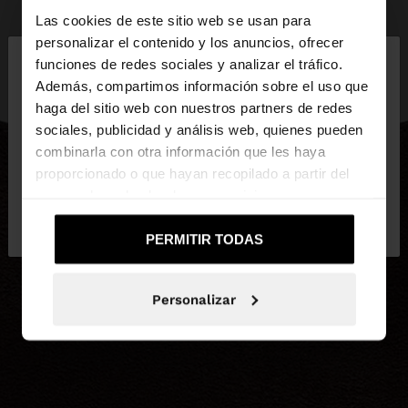
Las cookies de este sitio web se usan para
×
personalizar el contenido y los anuncios, ofrecer
hola
funciones de redes sociales y analizar el tráfico.
Además, compartimos información sobre el uso que
haga del sitio web con nuestros partners de redes
Estás accediendo a la web de España. ¿Quieres ir a
sociales, publicidad y análisis web, quienes pueden
la web de United States?
combinarla con otra información que les haya
proporcionado o que hayan recopilado a partir del
uso que haya hecho de sus servicios.
No, continuar en la web
Sí, llévame a
de España
United States
PERMITIR TODAS
Personalizar