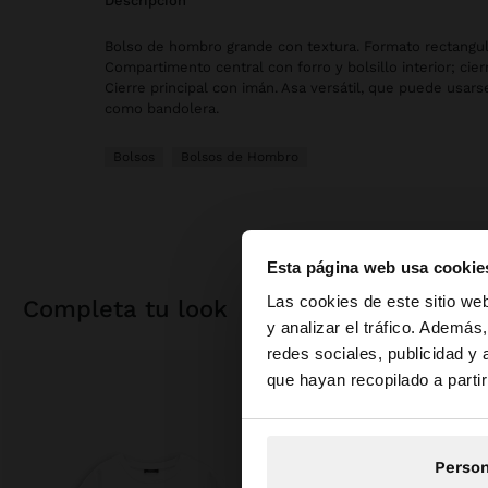
descripción
Bolso de hombro grande con textura. Formato rectangul
Compartimento central con forro y bolsillo interior; cier
Cierre principal con imán. Asa versátil, que puede usar
como bandolera.
Bolsos
Bolsos de Hombro
Esta página web usa cookie
hola
Las cookies de este sitio we
completa tu look
y analizar el tráfico. Ademá
redes sociales, publicidad y
Estás accediendo a 
que hayan recopilado a parti
Person