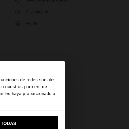
Devoluciones gratuitas
Pago seguro
Ayuda
×
 funciones de redes sociales
con nuestros partners de
ue les haya proporcionado o
vame a United States
R TODAS