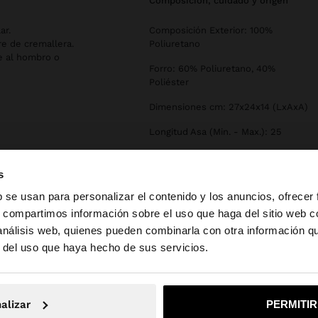
composición, cuidado y origen
ar.
Composición Exterior: 100%
re de cremallera.
Poliuretano
se al hombro o
Forro: 60% Poliuretano, 40%
Poliéster
Dimensiones cm: 27x24x14 (LxAxA)
Longitud Asa (Min. - Max.): 25
s
b se usan para personalizar el contenido y los anuncios, ofrecer
s, compartimos información sobre el uso que haga del sitio web 
 análisis web, quienes pueden combinarla con otra información q
la web de España. ¿Quieres ir a la web de United States?
r del uso que haya hecho de sus servicios.
No, continuar en la web de España
Sí, llé
alizar
PERMITI