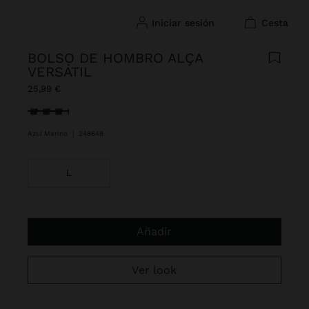
iniciar sesión
cesta
BOLSO DE HOMBRO ALÇA
VERSÁTIL
25,99 €
Seleccionado
Azul Marino
|
248648
L
Añadir
Ver look