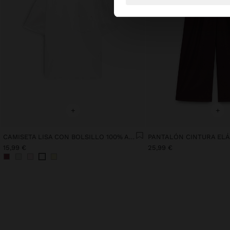
+
+
CAMISETA LISA CON BOLSILLO 100% ALGODÓN
15,99 €
25,99 €