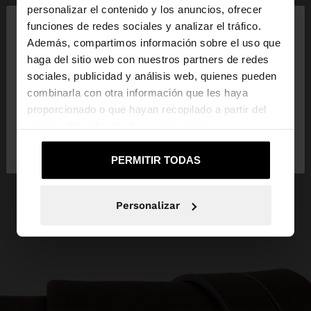
×
personalizar el contenido y los anuncios, ofrecer
hola
funciones de redes sociales y analizar el tráfico.
Además, compartimos información sobre el uso que
haga del sitio web con nuestros partners de redes
Estás accediendo a la web de España. ¿Quieres ir a
sociales, publicidad y análisis web, quienes pueden
la web de United States?
combinarla con otra información que les haya
proporcionado o que hayan recopilado a partir del
uso que haya hecho de sus servicios.
No, continuar en la web
Sí, llévame a
de España
United States
PERMITIR TODAS
Personalizar