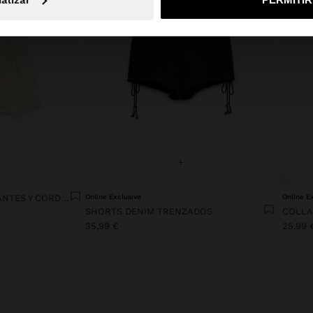
+
BLUSA FLUIDA CON VOLANTES Y CORDÓN CRUZADO
Online Exclusive
Online E
SHORTS DENIM TRENZADOS
COLLA
35,99 €
25,99 