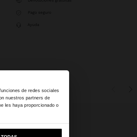
Devoluciones gratuitas
Pago seguro
Ayuda
×
 funciones de redes sociales
con nuestros partners de
ue les haya proporcionado o
vame a United States
R TODAS