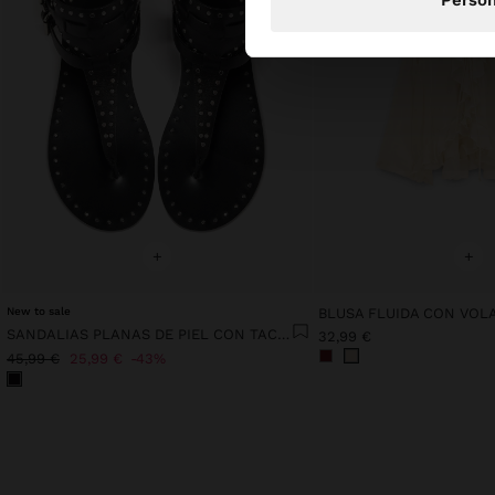
+
+
New to sale
SANDALIAS PLANAS DE PIEL CON TACHUELAS
32,99 €
45,99 €
25,99 €
43%