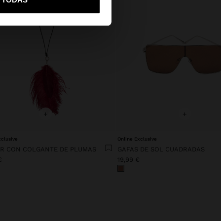
+
+
xclusive
Online Exclusive
R CON COLGANTE DE PLUMAS
GAFAS DE SOL CUADRADAS
€
19,99 €