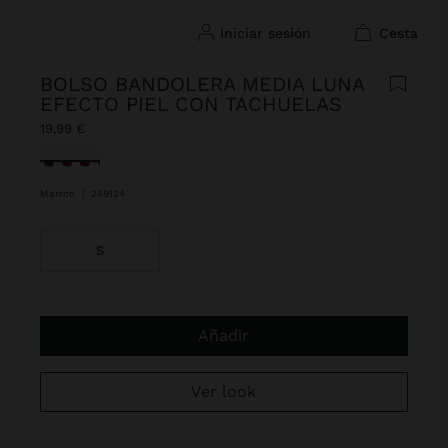
iniciar sesión
cesta
BOLSO BANDOLERA MEDIA LUNA
EFECTO PIEL CON TACHUELAS
19,99 €
Seleccionado
Marrón
|
249124
S
Añadir
Ver look