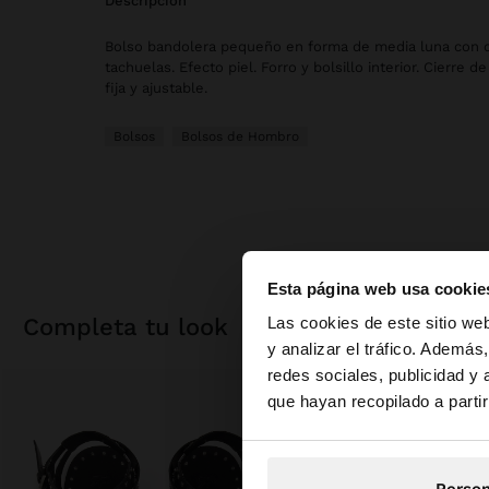
descripción
Bolso bandolera pequeño en forma de media luna con d
tachuelas. Efecto piel. Forro y bolsillo interior. Cierre d
fija y ajustable.
Bolsos
Bolsos de Hombro
Esta página web usa cookie
hola
Las cookies de este sitio we
completa tu look
y analizar el tráfico. Ademá
redes sociales, publicidad y
Estás accediendo a 
que hayan recopilado a parti
Person