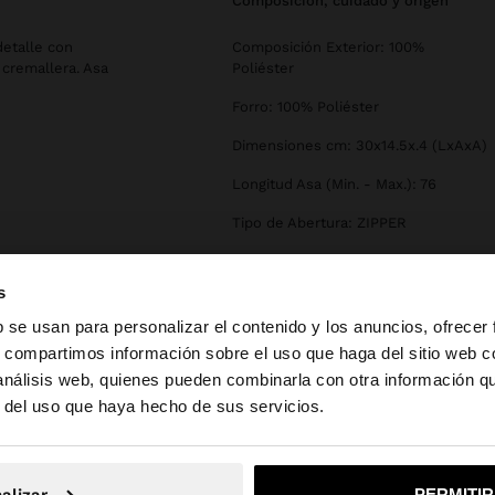
composición, cuidado y origen
etalle con
Composición Exterior: 100%
e cremallera. Asa
Poliéster
Forro: 100% Poliéster
Dimensiones cm: 30x14.5x.4 (LxAxA)
Longitud Asa (Min. - Max.): 76
Tipo de Abertura: ZIPPER
s
b se usan para personalizar el contenido y los anuncios, ofrecer
s, compartimos información sobre el uso que haga del sitio web 
 análisis web, quienes pueden combinarla con otra información q
la web de España. ¿Quieres ir a la web de United States?
r del uso que haya hecho de sus servicios.
No, continuar en la web de España
Sí, llé
alizar
PERMITI