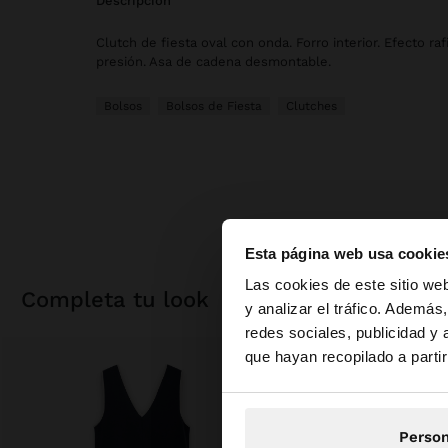
descripción
Clutch de fiesta oval con onda. Forro interior. Efecto raf
presión. Asa de cadena desmontable.
Bolsos
Bolsos de Fiesta
Clutches
Esta página web usa cookie
hola
Las cookies de este sitio we
completa tu look
y analizar el tráfico. Ademá
redes sociales, publicidad y
Estás accediendo a 
que hayan recopilado a parti
Person