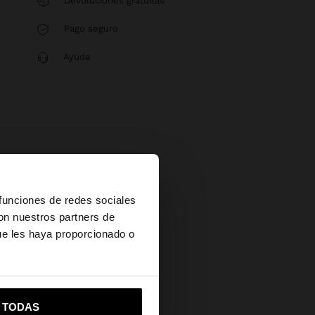
Devoluciones gratuitas
Pago seguro
Ayuda
×
 funciones de redes sociales
con nuestros partners de
ue les haya proporcionado o
vame a United States
R TODAS