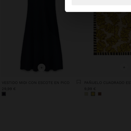
+
+
VESTIDO MIDI CON ESCOTE EN PICO
PAÑUELO CUADRADO E
29,99 €
9,99 €