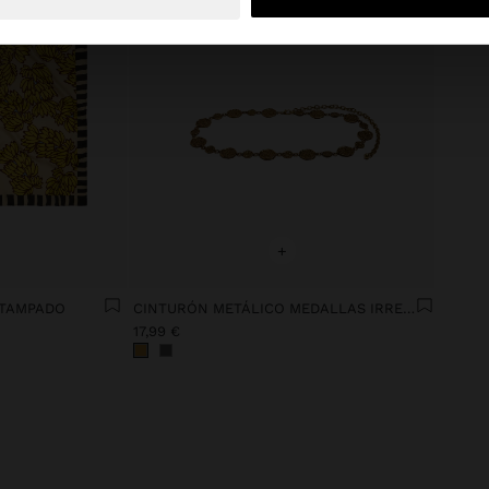
+
STAMPADO
CINTURÓN METÁLICO MEDALLAS IRREGULARES
17,99 €