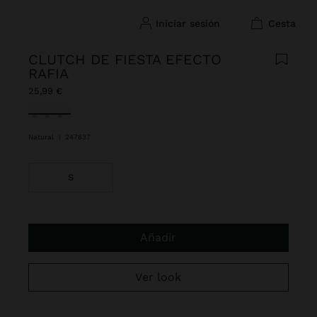
iniciar sesión
cesta
CLUTCH DE FIESTA EFECTO
RAFIA
25,99 €
Seleccionado
Natural
|
247637
S
Añadir
Ver look