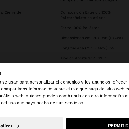
composición, cuidado y origen
ia. Cierre de
Composición Exterior: 100%
Politereftalato de etileno
Forro: 100% Poliéster
Dimensiones cm: 20x13x6 (LxAxA)
Longitud Asa (Min. - Max.): 55
Tipo de Abertura: ZIPPER
s
b se usan para personalizar el contenido y los anuncios, ofrecer
s, compartimos información sobre el uso que haga del sitio web 
 análisis web, quienes pueden combinarla con otra información q
la web de España. ¿Quieres ir a la web de United States?
r del uso que haya hecho de sus servicios.
No, continuar en la web de España
Sí, llé
alizar
PERMITI